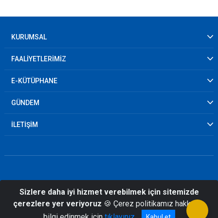
KURUMSAL
FAALİYETLERİMİZ
E-KÜTÜPHANE
GÜNDEM
İLETİŞİM
Sizlere daha iyi hizmet verebilmek için sitemizde
© 2026 Diyarbakır İl Afet ve Acil Durum
çerezlere yer veriyoruz
🍪 Çerez politikamız hakkında
Müdürlüğü
bilgi edinmek için
tıklayınız
Kabul et