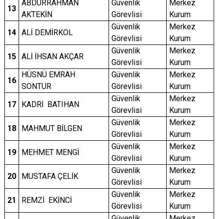
ABDURRAHMAN
Güvenlik
Merkez
13
AKTEKİN
Görevlisi
Kurum
Güvenlik
Merkez
14
ALİ DEMİRKOL
Görevlisi
Kurum
Güvenlik
Merkez
15
ALİ İHSAN AKÇAR
Görevlisi
Kurum
HÜSNÜ EMRAH
Güvenlik
Merkez
16
SONTUR
Görevlisi
Kurum
Güvenlik
Merkez
17
KADRİ BATIHAN
Görevlisi
Kurum
Güvenlik
Merkez
18
MAHMUT BİLGEN
Görevlisi
Kurum
Güvenlik
Merkez
19
MEHMET MENGİ
Görevlisi
Kurum
Güvenlik
Merkez
20
MUSTAFA ÇELİK
Görevlisi
Kurum
Güvenlik
Merkez
21
REMZİ EKİNCİ
Görevlisi
Kurum
Güvenlik
Merkez