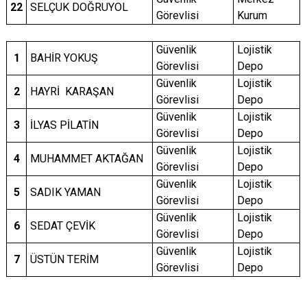
22
SELÇUK DOĞRUYOL
Görevlisi
Kurum
Güvenlik
Lojistik
1
BAHİR YOKUŞ
Görevlisi
Depo
Güvenlik
Lojistik
2
HAYRİ KARAŞAN
Görevlisi
Depo
Güvenlik
Lojistik
3
İLYAS PİLATİN
Görevlisi
Depo
Güvenlik
Lojistik
4
MUHAMMET AKTAĞAN
Görevlisi
Depo
Güvenlik
Lojistik
5
SADIK YAMAN
Görevlisi
Depo
Güvenlik
Lojistik
6
SEDAT ÇEVİK
Görevlisi
Depo
Güvenlik
Lojistik
7
ÜSTÜN TERİM
Görevlisi
Depo