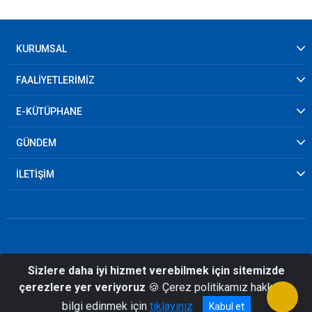
KURUMSAL
FAALİYETLERİMİZ
E-KÜTÜPHANE
GÜNDEM
İLETİŞİM
Sizlere daha iyi hizmet verebilmek için sitemizde
© 2026 Diyarbakır İl Afet ve Acil Durum
çerezlere yer veriyoruz
🍪 Çerez politikamız hakkında
Müdürlüğü
bilgi edinmek için
tıklayınız
Kabul et